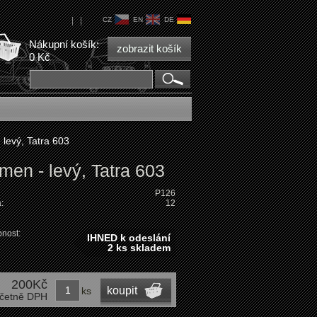
|
|
CZ
EN
DE
Nákupní košík:
zobrazit košík
0 Kč
 levý, Tatra 603
men - levý, Tatra 603
P126
:
12
nost:
IHNED k odeslání
2 ks skladem
200Kč
koupit
ks
četně DPH