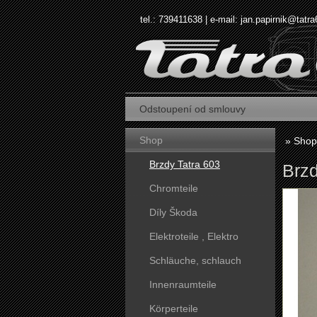
tel.: 739411638 | e-mail:
jan.papirnik@tatra
Odstoupení od smlouvy
Shop
»
Shop
Brzdy Tatra 603
Brzd
Chromteile
Díly Škoda
Elektroteile , Elektro
Schläuche, schlauch
Innenraumteile
Körperteile