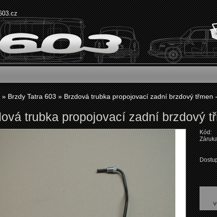
603.cz
»
Brzdy Tatra 603
»
Brzdová trubka propojovací zadní brzdový třmen -
ová trubka propojovací zadní brzdový tř
Kód:
Záruka
Dostup
v